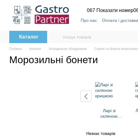
Перейти до основного контенту
067 Показати номер
0
Про нас
Оплата і доставк
Каталог
Головна
Каталог
Холодильне обладнання
Скрині та бонети морозильн
Морозильні бонети
Ларі зі
Л
скляною
кришкою
Немає товарів