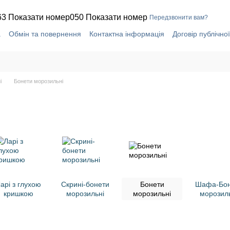
63 Показати номер
050 Показати номер
Передзвонити вам?
а
Обмін та повернення
Контактна інформація
Договір публічно
і
Бонети морозильні
арі з глухою
Скрині-бонети
Бонети
Шафа-Бон
кришкою
морозильні
морозильні
морозил