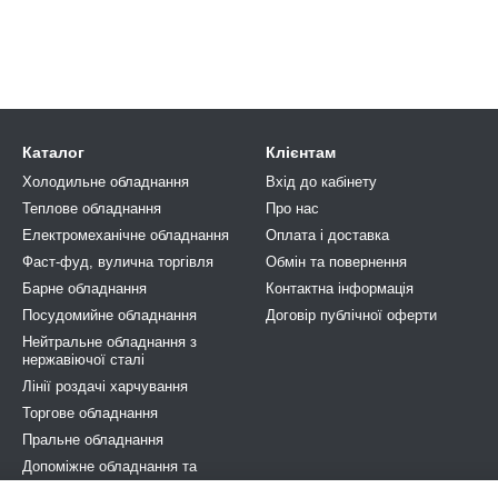
Каталог
Клієнтам
Холодильне обладнання
Вхід до кабінету
Теплове обладнання
Про нас
Електромеханічне обладнання
Оплата і доставка
Фаст-фуд, вулична торгівля
Обмін та повернення
Барне обладнання
Контактна інформація
Посудомийне обладнання
Договір публічної оферти
Нейтральне обладнання з
нержавіючої сталі
Лінії роздачі харчування
Торгове обладнання
Пральне обладнання
Допоміжне обладнання та
аксесуари