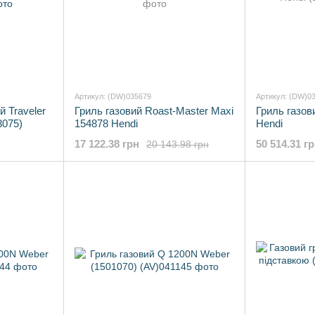
Артикул: (DW)035679
Артикул: (DW)0
 Traveler
Гриль газовий Roast-Master Maxi
Гриль газов
3075)
154878 Hendi
Hendi
17 122.38 грн
50 514.31 г
20 143.98 грн