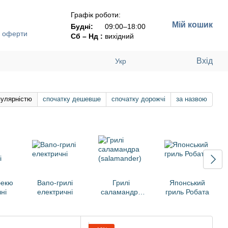
Графік роботи:
Мій кошик
Будні:
09:00–18:00
ї оферти
Сб – Нд :
вихідний
Вхід
Укр
пулярністю
спочатку дешевше
спочатку дорожчі
за назвою
бекю
Вапо-грилі
Грилі
Японський
ні
електричні
саламандра
гриль Робата
(salamander)