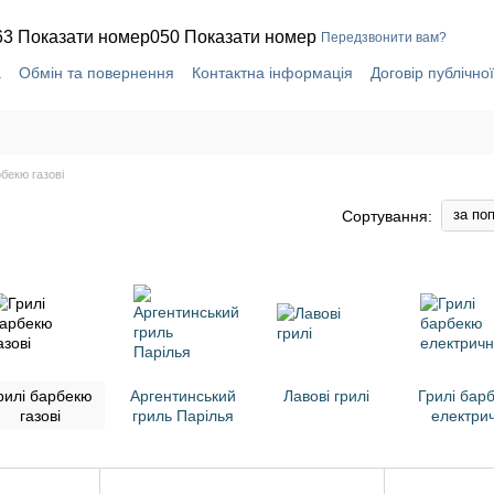
63 Показати номер
050 Показати номер
Передзвонити вам?
а
Обмін та повернення
Контактна інформація
Договір публічно
рбекю газові
за по
Сортування:
рилі барбекю
Аргентинський
Лавові грилі
Грилі бар
газові
гриль Парілья
електрич