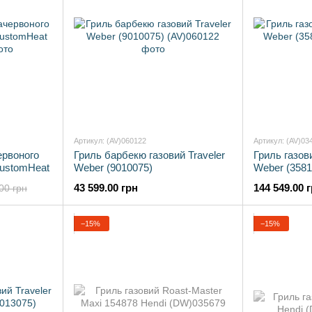
Артикул: (AV)060122
Артикул: (AV)03
ервоного
Гриль барбекю газовий Traveler
Гриль газов
CustomHeat
Weber (9010075)
Weber (3581
43 599.00 грн
144 549.00 
00 грн
−15%
−15%