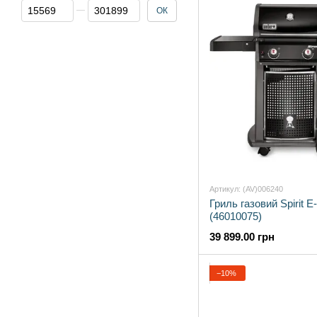
Від Ціна, грн
До Ціна, грн
ОК
Артикул: (AV)006240
Гриль газовий Spirit 
(46010075)
39 899.00 грн
−10%