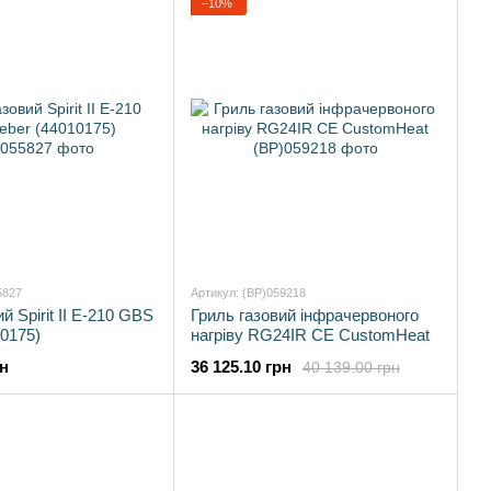
−10%
5827
Артикул: (BP)059218
й Spirit II E-210 GBS
Гриль газовий інфрачервоного
0175)
нагріву RG24IR CE CustomHeat
рн
36 125.10 грн
40 139.00 грн