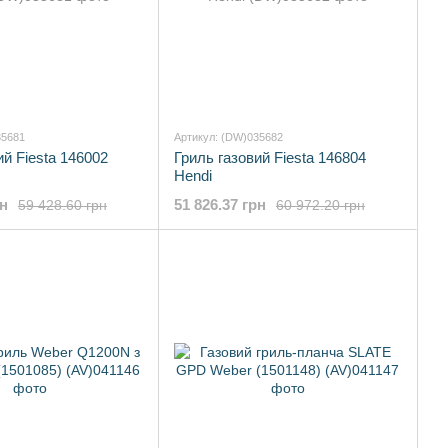
35681
Артикул: (DW)035682
ий Fiesta 146002
Гриль газовий Fiesta 146804
Hendi
рн
51 826.37 грн
59 428.60 грн
60 972.20 грн