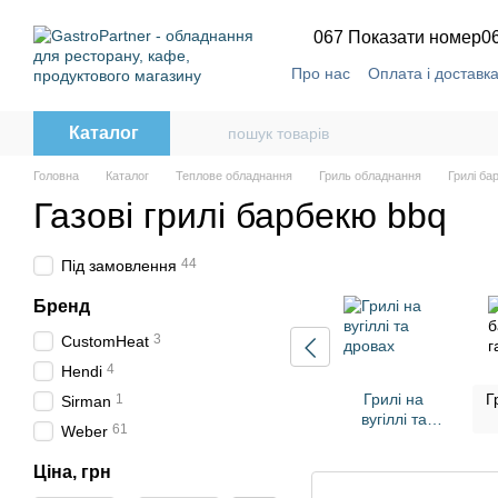
Перейти до основного контенту
067 Показати номер
0
Про нас
Оплата і доставк
Каталог
Головна
Каталог
Теплове обладнання
Гриль обладнання
Грилі ба
Газові грилі барбекю bbq
44
Під замовлення
Бренд
3
CustomHeat
4
Hendi
Грилі на
Г
1
Sirman
вугіллі та
61
Weber
дровах
Ціна, грн