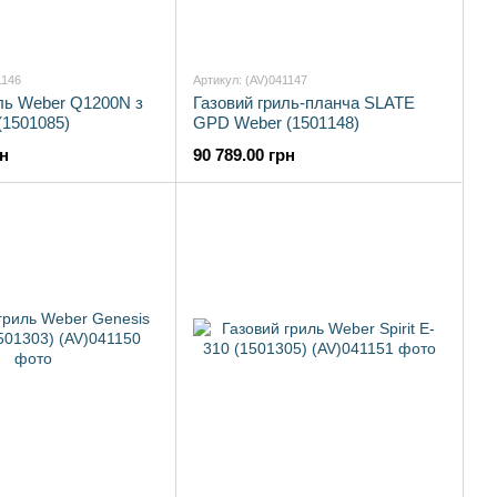
1146
Артикул: (AV)041147
ль Weber Q1200N з
Газовий гриль-планча SLATE
(1501085)
GPD Weber (1501148)
рн
90 789.00 грн