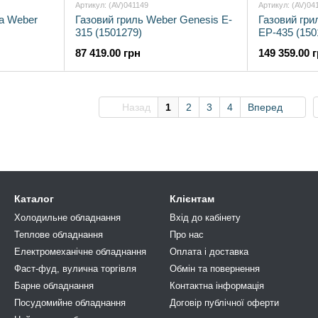
Артикул: (AV)041149
Артикул: (AV)04
ча Weber
Газовий гриль Weber Genesis E-
Газовий гри
315 (1501279)
EP-435 (150
87 419.00 грн
149 359.00 
Назад
1
2
3
4
Вперед
Каталог
Клієнтам
Холодильне обладнання
Вхід до кабінету
Теплове обладнання
Про нас
Електромеханічне обладнання
Оплата і доставка
Фаст-фуд, вулична торгівля
Обмін та повернення
Барне обладнання
Контактна інформація
Посудомийне обладнання
Договір публічної оферти