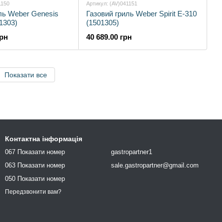
1150
Артикул: (AV)041151
ль Weber Genesis
Газовий гриль Weber Spirit E-310
1303)
(1501305)
грн
40 689.00 грн
Показати все
Контактна інформація
067 Показати номер
gastropartner1
063 Показати номер
sale.gastropartner@gmail.com
050 Показати номер
Передзвонити вам?