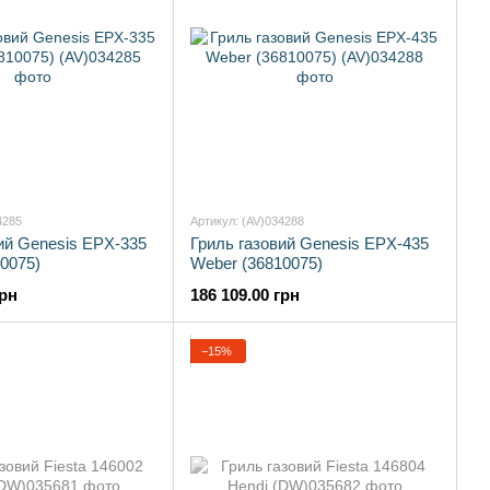
4285
Артикул: (AV)034288
ий Genesis EPX-335
Гриль газовий Genesis EPX-435
0075)
Weber (36810075)
грн
186 109.00 грн
−15%