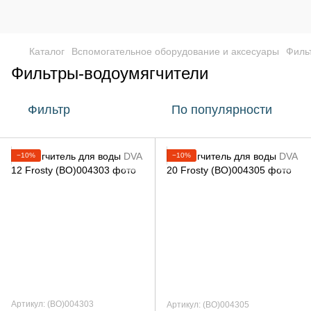
Каталог
Вспомогательное оборудование и аксесуары
Филь
Фильтры-водоумягчители
Фильтр
По популярности
−10%
−10%
Артикул: (BO)004303
Артикул: (BO)004305