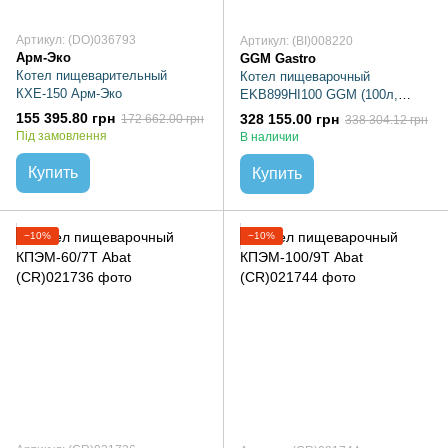
Артикул: (DO)036793
Артикул: (BI)008220
Арм-Эко
GGM Gastro
Котел пищеварительный
Котел пищеварочный
КХЕ-150 Арм-Эко
EKB899HI100 GGM (100л,
электрический)
155 395.80 грн
328 155.00 грн
172 662.00 грн
338 304.12 грн
Під замовлення
В наличии
Купить
Купить
−10%
−10%