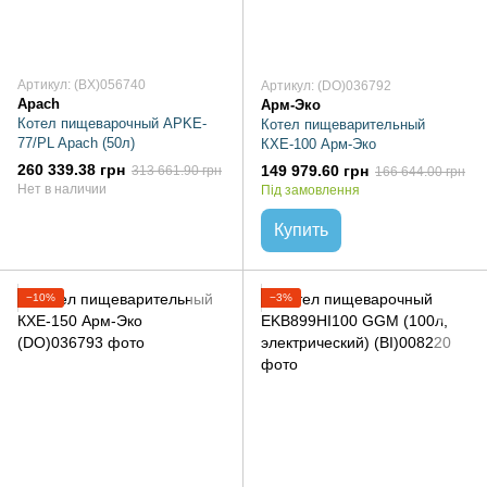
Артикул: (BX)056740
Артикул: (DO)036792
Apach
Арм-Эко
Котел пищеварочный APKE-
Котел пищеварительный
77/PL Apach (50л)
КХЕ-100 Арм-Эко
260 339.38 грн
149 979.60 грн
313 661.90 грн
166 644.00 грн
Нет в наличии
Під замовлення
Купить
−10%
−3%