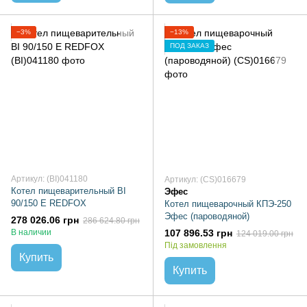
−3%
−13%
ПОД ЗАКАЗ
Артикул: (BI)041180
Артикул: (CS)016679
Котел пищеварительный BI
Эфес
90/150 E REDFOX
Котел пищеварочный КПЭ-250
Эфес (пароводяной)
278 026.06 грн
286 624.80 грн
В наличии
107 896.53 грн
124 019.00 грн
Під замовлення
Купить
Купить