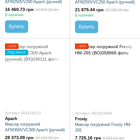
AFM250VV200 Apach (ручной)
AFM250VVC250 Apach (ручной)
16 460.73 грн
21 875.44 грн
19 832.20 грн
26 355.95 грн
В наличии
В наличии
Купить
Купить
−17%
−10%
ПОД ЗАКАЗ
Артикул: (BX)036111
Артикул: (BO)058866
Apach
Frosty
Миксер погружной
Миксер погружной Frosty HM-
AFM350VVC300 Apach (ручной)
265
28 373.09 грн
7 725.16 грн
34 184.45 грн
8 583.51 грн