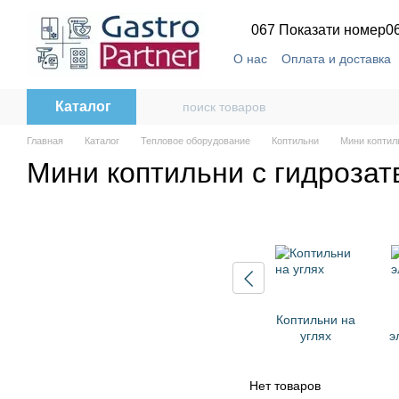
Перейти к основному контенту
067 Показати номер
0
О нас
Оплата и доставка
Каталог
Главная
Каталог
Тепловое оборудование
Коптильни
Мини коптил
Мини коптильни с гидроза
Коптильни на
углях
э
Нет товаров