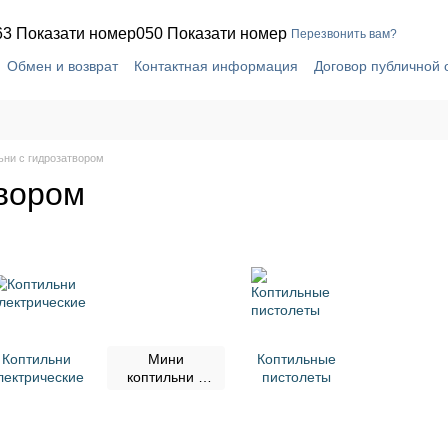
63 Показати номер
050 Показати номер
Перезвонить вам?
Обмен и возврат
Контактная информация
Договор публичной
ьни с гидрозатвором
твором
Коптильни
Мини
Коптильные
лектрические
коптильни с
пистолеты
гидрозатвором