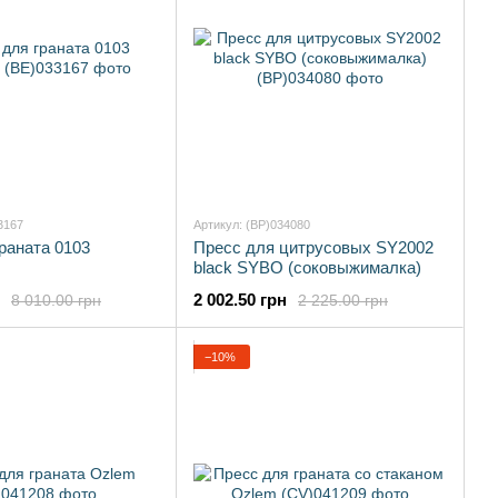
3167
Артикул: (BP)034080
раната 0103
Пресс для цитрусовых SY2002
black SYBO (соковыжималка)
2 002.50 грн
8 010.00 грн
2 225.00 грн
−10%