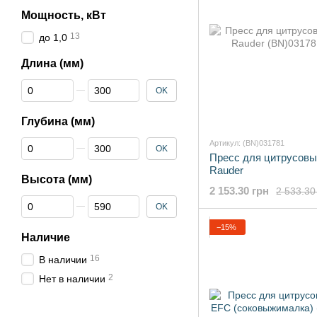
Мощность, кВт
13
до 1,0
Длина (мм)
От Длина (мм)
До Длина (мм)
OK
Глубина (мм)
От Глубина (мм)
До Глубина (мм)
Артикул: (BN)031781
OK
Пресс для цитрусов
Rauder
Высота (мм)
2 153.30 грн
2 533.30
От Высота (мм)
До Высота (мм)
OK
−15%
Наличие
16
В наличии
2
Нет в наличии