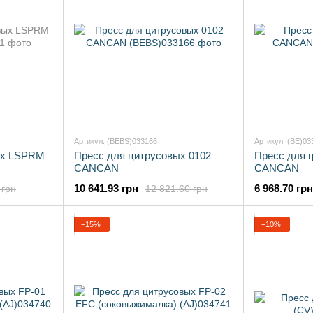
Артикул: (BEBS)033166
Артикул: (BE)03
ых LSPRM
Пресс для цитрусовых 0102
Пресс для г
CANCAN
CANCAN
10 641.93 грн
6 968.70 грн
 грн
12 821.60 грн
−15%
−10%