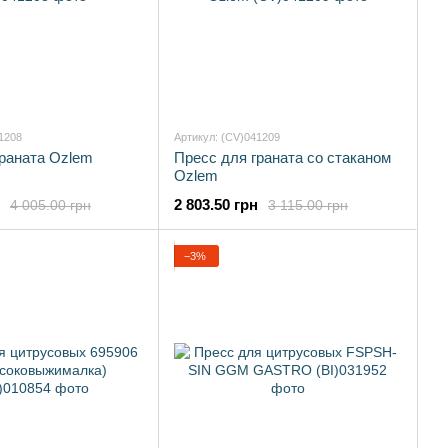
1208
Артикул: (CV)041209
граната Ozlem
Пресс для граната со стаканом
Ozlem
2 803.50 грн
4 005.00 грн
3 115.00 грн
−3%