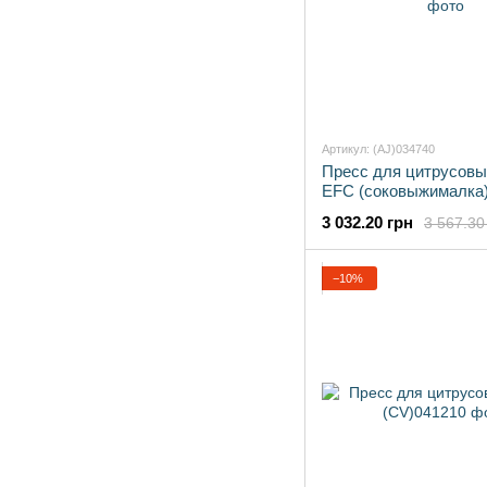
Артикул: (AJ)034740
Пресс для цитрусовы
EFC (соковыжималка
3 032.20 грн
3 567.30
−10%