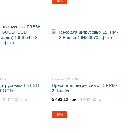
−15%
4642
Артикул: (BN)030703
цитрусовых FRESH
Пресс для цитрусовых LSPRM-
DFOOD
2 Rauder
алка)
5 493.12 грн
2 314.00 грн
6 462.50 грн
−10%