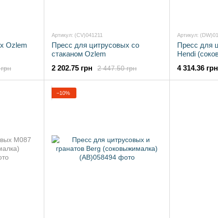
Артикул: (CV)041211
Артикул: (DW)0
х Ozlem
Пресс для цитрусовых со
Пресс для 
стаканом Ozlem
Hendi (сок
2 202.75 грн
4 314.36 грн
 грн
2 447.50 грн
−10%