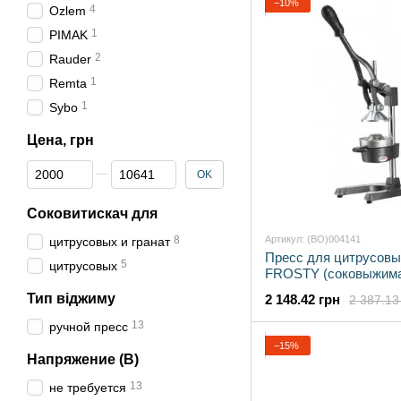
−10%
4
Ozlem
1
PIMAK
2
Rauder
1
Remta
1
Sybo
Цена, грн
От Цена, грн
До Цена, грн
OK
Соковитискач для
8
Артикул: (BO)004141
цитрусовых и гранат
Пресс для цитрусовы
5
цитрусовых
FROSTY (соковыжима
Тип віджиму
2 148.42 грн
2 387.13
13
ручной пресс
−15%
Напряжение (В)
13
не требуется