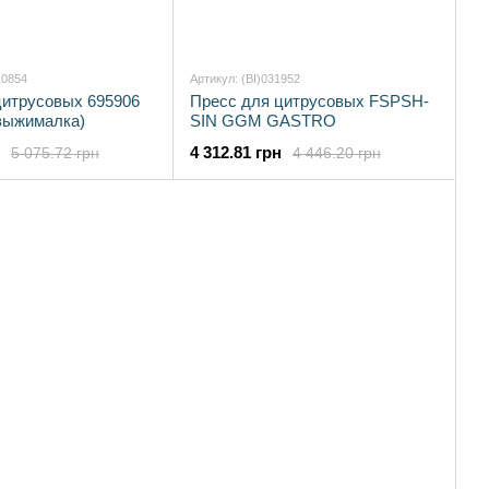
10854
Артикул: (BI)031952
цитрусовых 695906
Пресс для цитрусовых FSPSH-
овыжималка)
SIN GGM GASTRO
4 312.81 грн
5 075.72 грн
4 446.20 грн