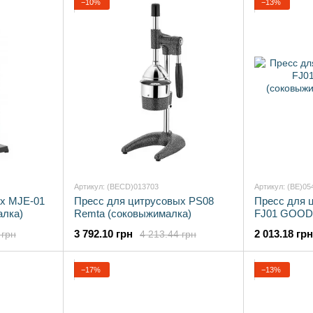
−10%
−13%
Артикул: (BECD)013703
Артикул: (BE)05
х MJE-01
Пресс для цитрусовых PS08
Пресс для 
лка)
Remta (соковыжималка)
FJ01 GOO
(соковыжим
3 792.10 грн
2 013.18 грн
 грн
4 213.44 грн
−17%
−13%