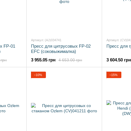
Артикул: (AJ)034741
Артикул: (CV)04
х FP-01
Пресс для цитрусовых FP-02
Пресс для 
)
EFC (соковыжималка)
3 955.05 грн
3 604.50 грн
 грн
4 653.00 грн
−10%
−15%