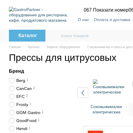
Перейти к основному контенту
067 Показати номер
0
О нас
Оплата и доставка
Каталог
Главная
Каталог
Барное оборудование
Соковыжимлки и прессы для 
Прессы для цитрусовых
Бренд
1
Berg
2
CanCan
2
EFC
1
Frosty
Соковыжималки
электрические
1
GGM Gastro
1
GoodFood
1
Hendi