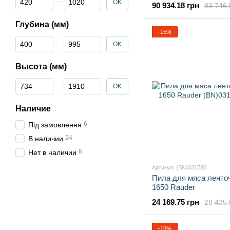
OK
90 934.18 грн
93 746.
Глубина (мм)
−15%
От Глубина (мм)
До Глубина (мм)
OK
Высота (мм)
От Высота (мм)
До Высота (мм)
OK
Наличие
6
Під замовлення
24
В наличии
6
Нет в наличии
Артикул: (BN)031780
Пила для мяса ленто
1650 Rauder
24 169.75 грн
28 435.
−10%