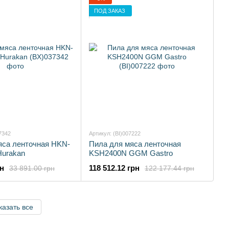
ПОД ЗАКАЗ
7342
Артикул: (BI)007222
яса ленточная HKN-
Пила для мяса ленточная
urakan
KSH2400N GGM Gastro
рн
118 512.12 грн
33 891.00 грн
122 177.44 грн
казать все