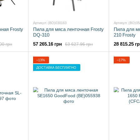
Артикул: (BO)030163
Артикул: (BO)0
ная Frosty
Пила для мяса ленточная Frosty
Пила для м
DQ-310
210 Frosty
57 265.16 грн
28 815.25 г
00 грн
63 627.96 грн
−13%
−17%
ДОСТАВКА БЕСПЛАТНО