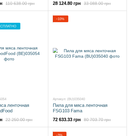
рн
28 124.80 грн
110 638.00 грн
33 088.00 грн
−10%
ЕСПЛАТНО
5054
Артикул: (BU)035040
яса ленточная
Пила для мяса ленточная
dFood
FSG103 Fama
рн
72 633.33 грн
22 250.00 грн
80 703.70 грн
−3%