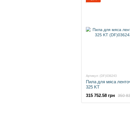
Артикул: (DF)036243
Пила для мяса ленто
325 KT
315 752.58 грн
350 83