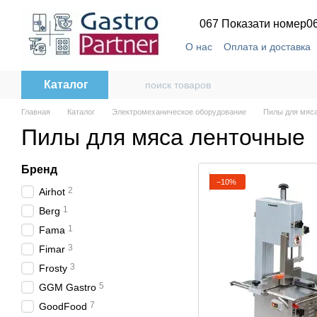
Перейти к основному контенту
067 Показати номер
0
О нас
Оплата и доставка
Каталог
Главная
Каталог
Электромеханическое оборудование
Пилы для мяса
Пилы для мяса ленточные
Бренд
−10%
2
Airhot
1
Berg
1
Fama
3
Fimar
3
Frosty
5
GGM Gastro
7
GoodFood