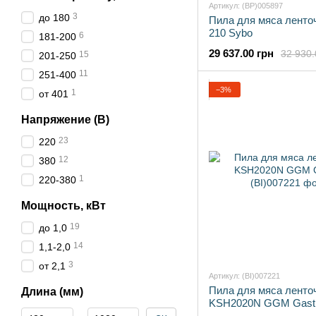
Артикул: (BP)005897
3
до 180
Пила для мяса ленто
210 Sybo
6
181-200
29 637.00 грн
32 930.
15
201-250
11
251-400
−3%
1
от 401
Напряжение (В)
23
220
12
380
1
220-380
Мощность, кВт
19
до 1,0
14
1,1-2,0
3
от 2,1
Артикул: (BI)007221
Пила для мяса ленто
Длина (мм)
KSH2020N GGM Gast
От Длина (мм)
До Длина (мм)