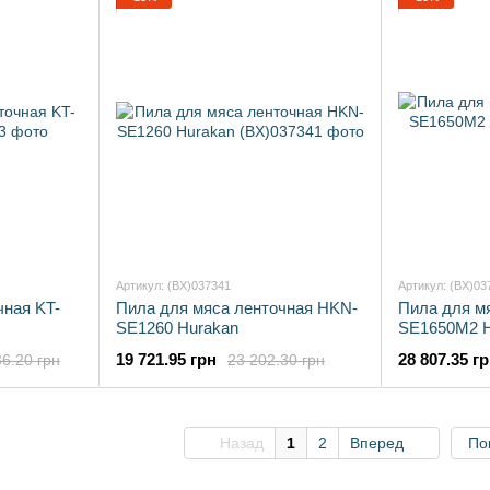
Артикул: (BX)037341
Артикул: (BX)03
чная KT-
Пила для мяса ленточная HKN-
Пила для м
SE1260 Hurakan
SE1650M2 H
19 721.95 грн
28 807.35 г
6.20 грн
23 202.30 грн
Назад
1
2
Вперед
По