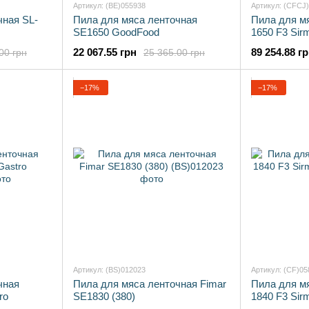
Артикул: (BE)055938
Артикул: (CFCJ
чная SL-
Пила для мяса ленточная
Пила для м
SE1650 GoodFood
1650 F3 Sir
22 067.55 грн
89 254.88 г
00 грн
25 365.00 грн
−17%
−17%
Артикул: (BS)012023
Артикул: (CF)05
чная
Пила для мяса ленточная Fimar
Пила для м
ro
SE1830 (380)
1840 F3 Sir