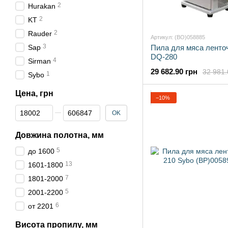
2
Hurakan
2
KT
2
Rauder
Артикул: (BO)058885
3
Sap
Пила для мяса ленточ
DQ-280
4
Sirman
29 682.90 грн
32 981.
1
Sybo
Цена, грн
−10%
От Цена, грн
До Цена, грн
OK
Довжина полотна, мм
5
до 1600
13
1601-1800
7
1801-2000
5
2001-2200
6
от 2201
Висота пропилу, мм