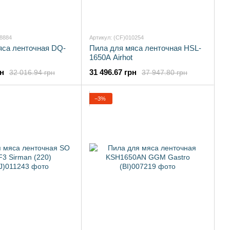
58884
Артикул: (CF)010254
яса ленточная DQ-
Пила для мяса ленточная HSL-
1650A Airhot
рн
31 496.67 грн
32 016.94 грн
37 947.80 грн
−3%