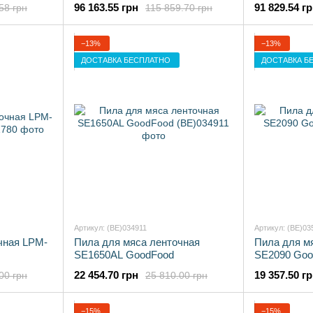
96 163.55 грн
91 829.54 г
58 грн
115 859.70 грн
−13%
−13%
ДОСТАВКА БЕСПЛАТНО
ДОСТАВКА Б
Артикул: (BE)034911
Артикул: (BE)03
чная LPM-
Пила для мяса ленточная
Пила для м
SE1650AL GoodFood
SE2090 Goo
22 454.70 грн
19 357.50 г
00 грн
25 810.00 грн
−15%
−15%