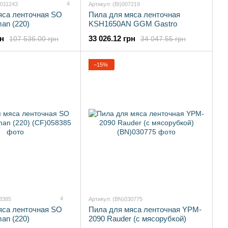
4
)011243
Артикул: (BI)007219
яса ленточная SO
Пила для мяса ленточная
man (220)
KSH1650AN GGM Gastro
рн
33 026.12 грн
107 536.00 грн
34 047.55 грн
−15%
4
8385
Артикул: (BN)030775
яса ленточная SO
Пила для мяса ленточная YPM-
man (220)
2090 Rauder (с мясорубкой)