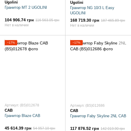
Ugolini
Ugolini
Гранитор MT 2 UGOLINI
Гранитор NG 10/3 L Easy
UGOLINI
104 906.74 грн
168 719.30 грн
116 563.05 грн
187 465.89 грн
Нет в наличии
Нет в наличии
−17%
−17%
Артикул: (BS)012678
Артикул: (BS)012686
CAB
CAB
Гранитор Blaze CAB
Гранитор Faby Skyline 2NL CAB
45 614.39 грн
117 876.52 грн
54 957.10 грн
142 019.90 грн