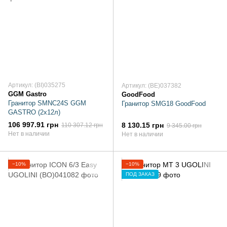
Артикул: (BI)035275
Артикул: (BE)037382
GGM Gastro
GoodFood
Гранитор SMNC24S GGM
Гранитор SMG18 GoodFood
GASTRO (2x12л)
106 997.91 грн
8 130.15 грн
110 307.12 грн
9 345.00 грн
Нет в наличии
Нет в наличии
−10%
−10%
ПОД ЗАКАЗ