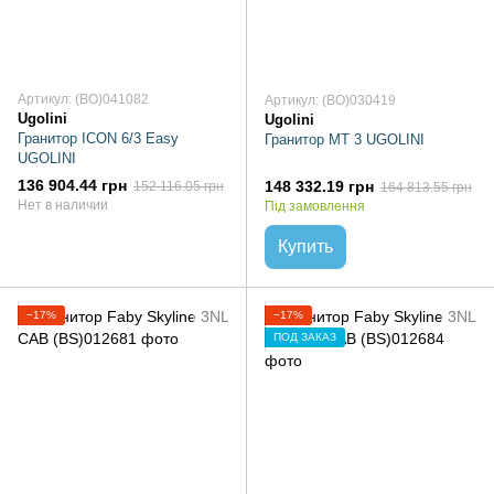
Артикул: (BO)041082
Артикул: (BO)030419
Ugolini
Ugolini
Гранитор ICON 6/3 Easy
Гранитор MT 3 UGOLINI
UGOLINI
136 904.44 грн
148 332.19 грн
152 116.05 грн
164 813.55 грн
Нет в наличии
Під замовлення
Купить
−17%
−17%
ПОД ЗАКАЗ