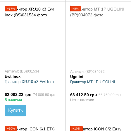
−17%
−5%
Артикул: (BS)031534
Артикул: (BP)034072
Ewt Inox
Ugolini
Гранитор XRJ10 х3 Ewt Inox
Гранитор MT 1P UGOLINI
62 092.22 грн
63 412.50 грн
74 809.90 грн
66 750.00 грн
В наличии
Нет в наличии
Купить
−10%
−10%