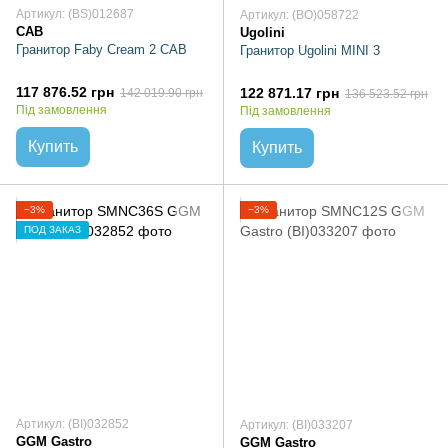
Артикул: (BS)012687
Артикул: (BO)058722
CAB
Ugolini
Гранитор Faby Cream 2 CAB
Гранитор Ugolini MINI 3
117 876.52 грн
122 871.17 грн
142 019.90 грн
136 523.52 грн
Під замовлення
Під замовлення
Купить
Купить
−3%
−3%
ПОД ЗАКАЗ
Артикул: (BI)032852
Артикул: (BI)033207
GGM Gastro
GGM Gastro