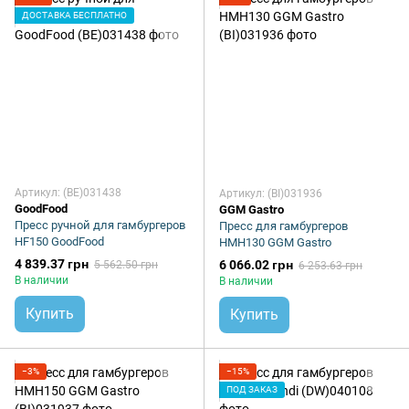
ДОСТАВКА БЕСПЛАТНО
Артикул: (BE)031438
Артикул: (BI)031936
GoodFood
GGM Gastro
Пресс ручной для гамбургеров
Пресс для гамбургеров
HF150 GoodFood
HMH130 GGM Gastro
4 839.37 грн
6 066.02 грн
5 562.50 грн
6 253.63 грн
В наличии
В наличии
Купить
Купить
−3%
−15%
ПОД ЗАКАЗ