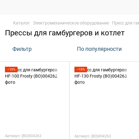
Каталог
Электромеханическое оборудование
Пресс для га
Прессы для гамбургеров и котлет
Фильтр
По популярности
−10%
−10%
Артикул: (BO)004262
Артикул: (BO)004263