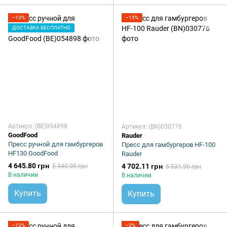
−13%
−15%
ДОСТАВКА БЕСПЛАТНО
Артикул: (BE)054898
Артикул: (BN)030776
GoodFood
Rauder
Пресс ручной для гамбургеров
Пресс для гамбургеров HF-100
HF130 GoodFood
Rauder
4 645.80 грн
4 702.11 грн
5 340.00 грн
5 531.90 грн
В наличии
В наличии
Купить
Купить
−13%
−3%