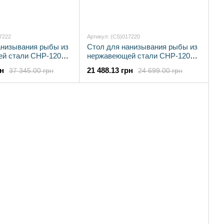
7222
Артикул: (CS)017220
анизывания рыбы из
Стол для нанизывания рыбы из
й стали СНР-1200-2
нержавеющей стали СНР-1200-1
Эфес
рн
21 488.13 грн
37 345.00 грн
24 699.00 грн