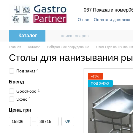
Перейти к основному контенту
067 Показати номер
0
О нас
Оплата и доставка
Каталог
Главная
Каталог
Нейтральное оборудование
Столы для нанизывани
Столы для нанизывания р
4
Под заказ
−13%
Бренд
ПОД ЗАКАЗ
1
GoodFood
4
Эфес
Цена, грн
От Цена, грн
До Цена, грн
OK