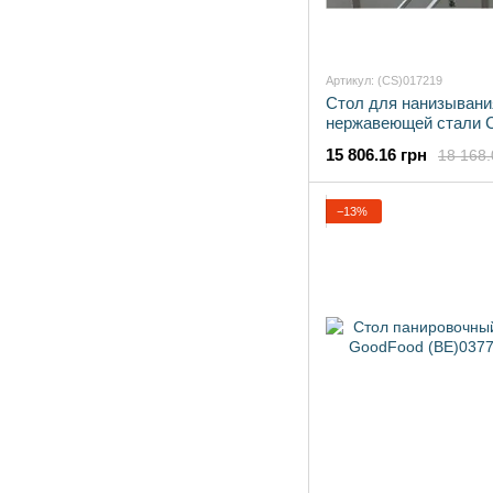
Артикул: (CS)017219
Стол для нанизывани
нержавеющей стали 
Эфес
15 806.16 грн
18 168.
−13%