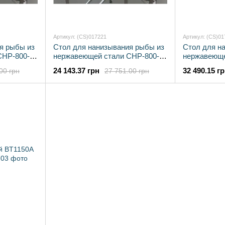
Артикул: (CS)017221
Артикул: (CS)01
я рыбы из
Стол для нанизывания рыбы из
Стол для н
СНР-800-1
нержавеющей стали СНР-800-2
нержавеюще
Эфес
Эфес
24 143.37 грн
32 490.15 г
00 грн
27 751.00 грн