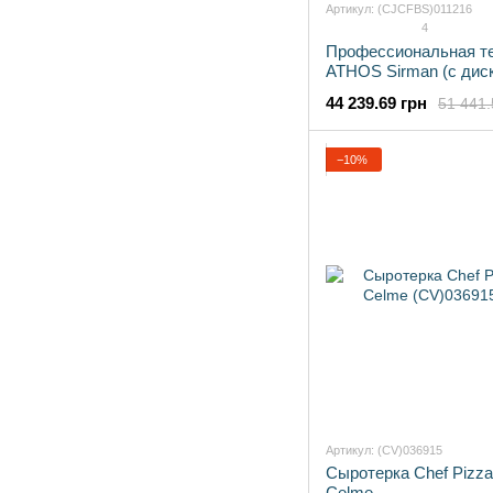
Артикул: (CJCFBS)011216
4
Профессиональная т
ATHOS Sirman (с дис
44 239.69 грн
51 441.
−10%
Артикул: (CV)036915
Сыротерка Chef Pizza
Celme