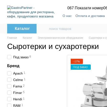
Перейти к основному контенту
067 Показати номер
0
О нас
Оплата и доставка
Каталог
Главная
Каталог
Электромеханическое оборудование
Сыротерки и с
Сыротерки и сухаротерки
8
Под заказ
−17%
Бренд
ПОД ЗАКАЗ
1
Apach
1
Celme
2
Fama
5
Fimar
1
Hendi
1
RAM