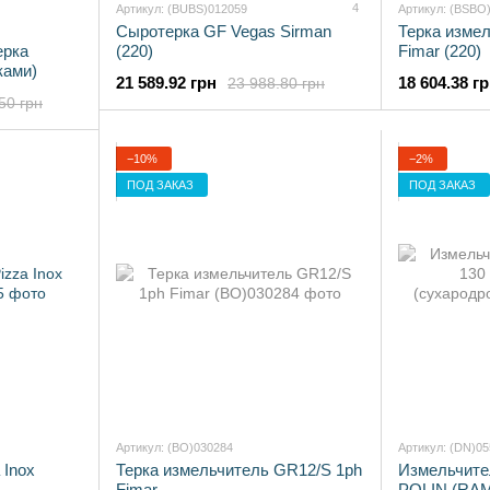
4
Артикул: (BUBS)012059
Артикул: (BSBO
Сыротерка GF Vegas Sirman
Терка изме
ерка
(220)
Fimar (220)
ками)
21 589.92 грн
18 604.38 г
23 988.80 грн
50 грн
−10%
−2%
ПОД ЗАКАЗ
ПОД ЗАКАЗ
Артикул: (BO)030284
Артикул: (DN)0
 Inox
Терка измельчитель GR12/S 1ph
Измельчите
Fimar
POLIN (RAM