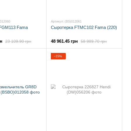
)012060
Артикул: (BS)012061
 FGM113 Fama
Сыротерка FTMC102 Fama (220)
рн
48 961.45 грн
23 109.90 грн
58 989.70 грн
−15%