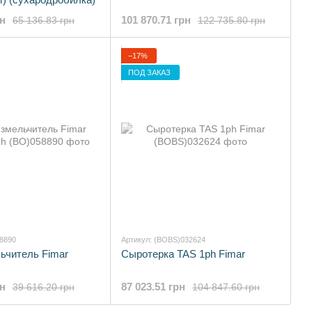
рн
101 870.71 грн
65 136.83 грн
122 735.80 грн
−17%
ПОД ЗАКАЗ
58890
Артикул: (BOBS)032624
ьчитель Fimar
Сыротерка TAS 1ph Fimar
рн
87 023.51 грн
39 616.20 грн
104 847.60 грн