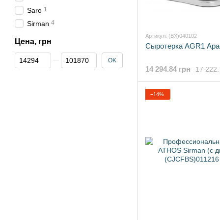
1
Saro
4
Sirman
Артикул: (BX)040102
Цена, грн
Сыротерка AGR1 Apa
От Цена, грн
До Цена, грн
OK
14 294.84 грн
17 222.
−14%