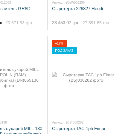
)012058
Артикул: (DW)056206
льчитель GR8D
Сыротерка 226827 Hendi
рн
23 453.07 грн
20 671.53 грн
27 591.85 грн
−17%
ПОД ЗАКАЗ
55136
Артикул: (BS)030282
ль сухарей MILL 130
Сыротерка TAC 1ph Fimar
) (сухародробилка)