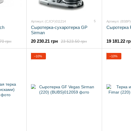
5
Артикул: (CJCF)011214
Артикул: (BSBP
ch
Сыротерка-сухаротерка GP
Сыротерка
Sirman
20 230.21 грн
19 181.22 г
70 грн
23 523.50 грн
−10%
−10%