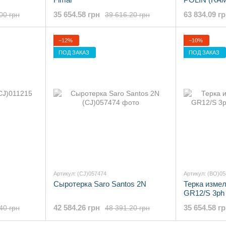
35 654.58 грн
63 834.09 г
00 грн
39 616.20 грн
−12%
−10%
ПОД ЗАКАЗ
ПОД ЗАКАЗ
Артикул: (CJ)057474
Артикул: (BO)0
Сыротерка Saro Santos 2N
Терка измел
GR12/S 3ph
42 584.26 грн
35 654.58 г
40 грн
48 391.20 грн