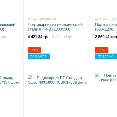
Артикул: (BM)040120
Артикул: (CS)01
жавеющей
Подтоварник из нержавеющей
Подтоварни
00)
стали КИЙ-В (1300х500)
(600х1200)
4 421.34 грн
2 560.41 грн
 грн
5 082.00 грн
−13%
−13%
ПОД ЗАКАЗ
ПОД ЗАКАЗ