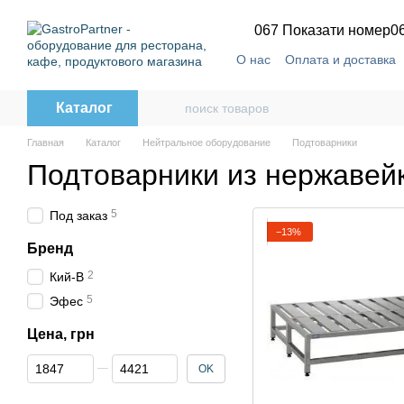
Перейти к основному контенту
067 Показати номер
0
О нас
Оплата и доставка
Каталог
Главная
Каталог
Нейтральное оборудование
Подтоварники
Подтоварники из нержавей
5
Под заказ
−13%
Бренд
2
Кий-В
5
Эфес
Цена, грн
От Цена, грн
До Цена, грн
OK