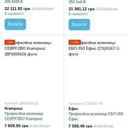
400 КИЙ-В
350 Кий-В
22 111.92 грн
21 381.12 грн
25 416.00 грн
24 576.00 грн
В наявності
В наявності
Купити
Купити
−5%
−13%
Артикул: (BP)005626
Артикул: (CS)016778
Krampouz
Ефес
Професійна млинниця
Професійна млинниця ЕБП-350
CEBPF2BO Krampouz
Ефес
7 609.50 грн
7 050.48 грн
8 010.00 грн
8 104.00 грн