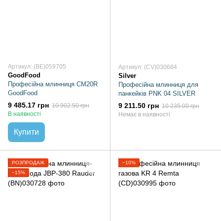
Артикул: (BE)059705
Артикул: (CV)030684
GoodFood
Silver
Професійна млинниця CM20R
Професійна млинниця для
GoodFood
панкейків PNK 04 SILVER
9 485.17 грн
9 211.50 грн
10 902.50 грн
10 235.00 грн
В наявності
Немає в наявності
Купити
РОЗПРОДАЖ
−10%
−15%