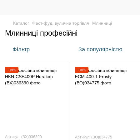
Каталог
Фаст-фуд, вулична торгівля
Млинниці
Млинниці професійні
Фільтр
За популярністю
−15%
−10%
Артикул: (BX)036390
Артикул: (BO)034775