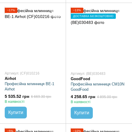
−17%
−13%
ДОСТАВКА БЕЗКОШТОВНО
Артикул: (CF)010216
Артикул: (BE)030483
Airhot
GoodFood
Професійна млинниця BE-1
Професійна млинниця CM10N
Airhot
GoodFood
5 535.52 грн
4 258.65 грн
6 669.30 грн
4 895.00 грн
В наявності
В наявності
Купити
Купити
−5%
−10%