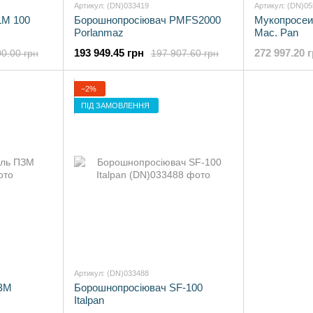
Артикул: (DN)033419
Артикул: (DN)0
LM 100
Борошнопросіювач PMFS2000
Мукопросе
Porlanmaz
Mac. Pan
193 949.45 грн
272 997.20 
0.00 грн
197 907.60 грн
−2%
ПІД ЗАМОВЛЕННЯ
Артикул: (DN)033488
ПЗМ
Борошнопросіювач SF-100
Italpan