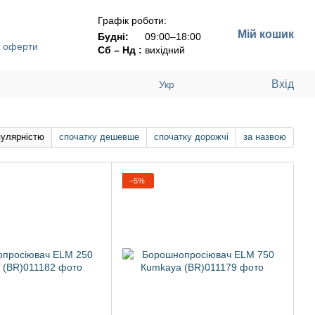
Графік роботи:
Мій кошик
Будні:
09:00–18:00
ї оферти
Сб – Нд :
вихідний
Вхід
Укр
пулярністю
спочатку дешевше
спочатку дорожчі
за назвою
−5%