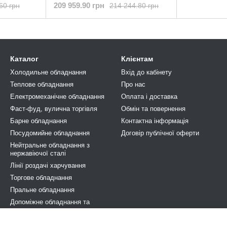
209 959.90 грн
60 грн
214 244.80 грн
Каталог
Клієнтам
Холодильне обладнання
Вхід до кабінету
Теплове обладнання
Про нас
Електромеханічне обладнання
Оплата і доставка
Фаст-фуд, вулична торгівля
Обмін та повернення
Барне обладнання
Контактна інформація
Посудомийне обладнання
Договір публічної оферти
Нейтральне обладнання з
нержавіючої сталі
Лінії роздачі харчування
Торгове обладнання
Пральне обладнання
Допоміжне обладнання та
аксесуари
За типом бізнесу