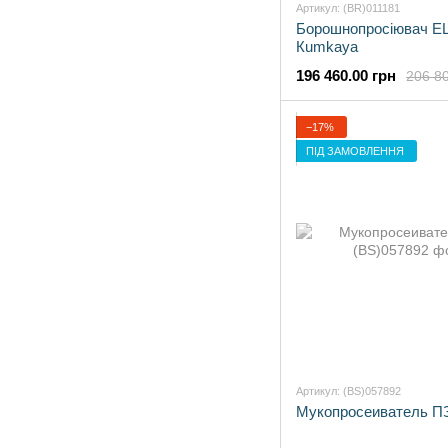
Артикул: (BR)011181
Борошнопросіювач E
Кumkaya
196 460.00 грн
206 80
−17%
ПІД ЗАМОВЛЕННЯ
Артикул: (BS)057892
Мукопросеиватель 