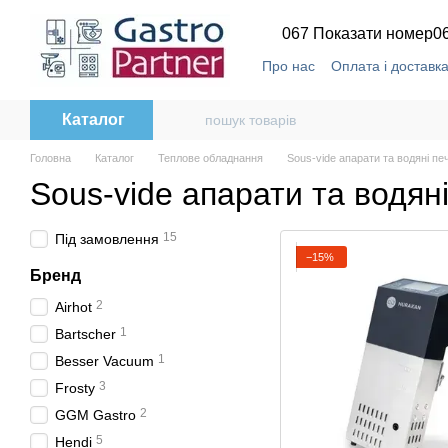
Перейти до основного контенту
067 Показати номер
0
Про нас
Оплата і доставк
Каталог
Головна
Каталог
Теплове обладнання
Sous-vide апарати та водяні печ
Sous-vide апарати та водяні
15
Під замовлення
−15%
Бренд
2
Airhot
1
Bartscher
1
Besser Vacuum
3
Frosty
2
GGM Gastro
5
Hendi