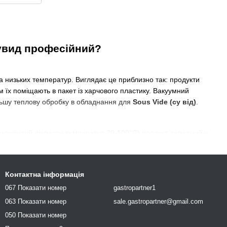
сувид професійний?
 за низьких температур. Виглядає це приблизно так: продукти
м їх поміщають в пакет із харчового пластику. Вакуумний
альшу теплову обробку в обладнання для
Sous Vide (су від)
.
(можливий діапазон температур 20-100°С) продукт, запаяний у
о піддають шоковому заморожуванню за температури +1-3°С.
Контактна інформація
 холодильнику рівно доти, доки на неї не надходить замовлення
овки і відправляється на стіл. Так смачну, соковиту, ароматну,
067 Показати номер
gastropartner1
овлення. Для обслуговування банкетів
водяна піч сувид
–
063 Показати номер
sale.gastropartner@gmail.com
050 Показати номер