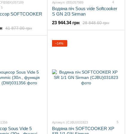
4
UCFBSBX)057189
Артикул: (BS)057989
5
Водяна піч Sous vide Softcooker
ессор SOFTCOOKER
S GN 2/3 Sirman
23 944.34 грн
28 848.60 грн
рн
41 877.00 грн
−14%
5
31356
Артикул: (CJBU)031823
ор Sous Vide 5
Водяна піч SOFTCOOKER XP
mic (30л., функція
SR 1/1 GN Sirman