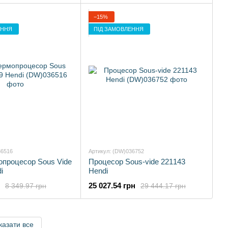
−15%
ЕННЯ
ПІД ЗАМОВЛЕННЯ
36516
Артикул: (DW)036752
опроцесор Sous Vide
Процесор Sous-vide 221143
i
Hendi
25 027.54 грн
8 349.97 грн
29 444.17 грн
казати все