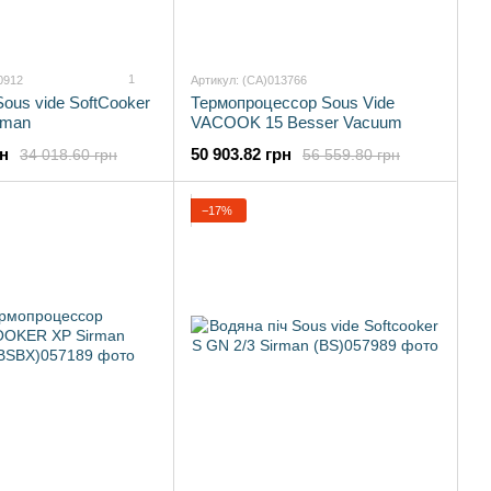
1
0912
Артикул: (CA)013766
Sous vide SoftCooker
Термопроцессор Sous Vide
rman
VACOOK 15 Besser Vacuum
рн
50 903.82 грн
34 018.60 грн
56 559.80 грн
−17%