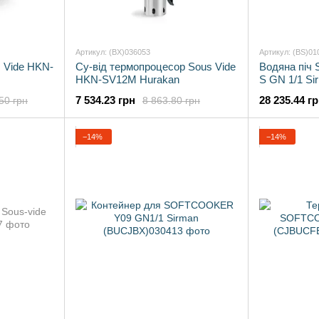
Артикул: (BX)036053
Артикул: (BS)01
 Vide HKN-
Су-від термопроцесор Sous Vide
Водяна піч 
HKN-SV12M Hurakan
S GN 1/1 Si
7 534.23 грн
28 235.44 г
50 грн
8 863.80 грн
−14%
−14%