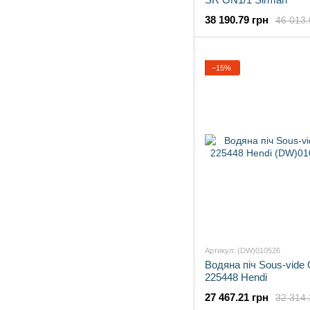
38 190.79 грн
46 013.
−15%
Артикул: (DW)010526
Водяна піч Sous-vide 
225448 Hendi
27 467.21 грн
32 314.