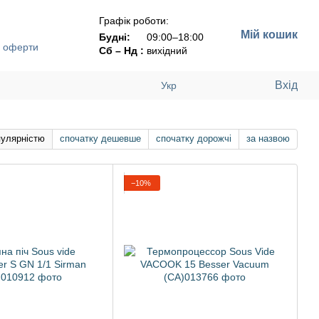
Графік роботи:
Мій кошик
Будні:
09:00–18:00
ї оферти
Сб – Нд :
вихідний
Вхід
Укр
пулярністю
спочатку дешевше
спочатку дорожчі
за назвою
−10%