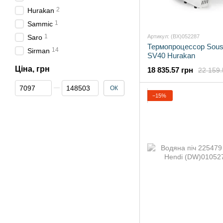
2
Hurakan
1
Sammic
1
Saro
Артикул: (BX)052287
Термопроцессор Sous
14
Sirman
SV40 Hurakan
Ціна, грн
18 835.57 грн
22 159.
Від Ціна, грн
До Ціна, грн
ОК
−15%