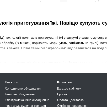
ологія приготування їжі. Навіщо купують 
ід)
технології полягає в приготуванні їжі у вакуумі у власному соку
бробку (їх миють, нарізають, маринують, запікають на грилі), поті
ітря з пакета. Потім такий "напівфабрикат" відправляється на под
сить тривалим: від кількох годин до доби. За низьких температур 
дить делікатну теплову обробку. Готову страву подають на стіл аб
Каталог
Клієнтам
рожуванням більш популярний. Річ у тім, що страва зберігається в
оходить стадію регенерації протягом 8-10 хвилин, вилучається з упак
Холодильне обладнання
Вхід до кабінету
ідвідувач може скуштувати всього через 15 хвилин після свого зам
Теплове обладнання
Про нас
ималий перелік пунктів, чому варто
купити сувід
апарат.
Електромеханічне обладнання
Оплата і доставка
Фаст-фуд, вулична торгівля
Обмін та повернення