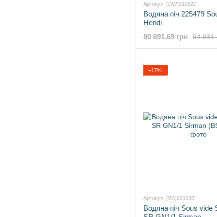
Артикул: (DW)010527
Водяна піч 225479 So
Hendi
80 691.69 грн
94 931.
−17%
Артикул: (BS)031336
Водяна піч Sous vide 
SR GN1/1 Sirman