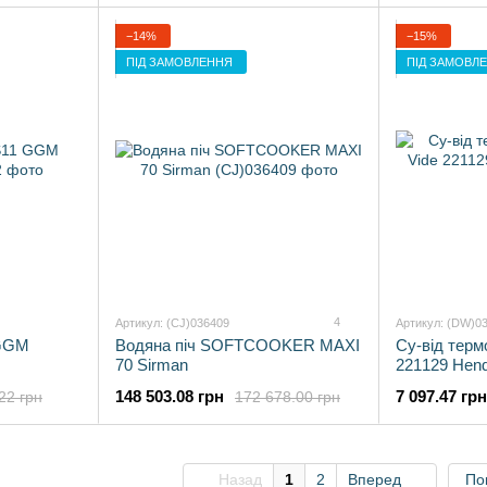
−14%
−15%
ПІД ЗАМОВЛЕННЯ
ПІД ЗАМОВЛ
4
Артикул: (CJ)036409
Артикул: (DW)0
 GGM
Водяна піч SOFTCOOKER MAXI
Су-від терм
70 Sirman
221129 Hend
148 503.08 грн
7 097.47 грн
22 грн
172 678.00 грн
Назад
1
2
Вперед
По