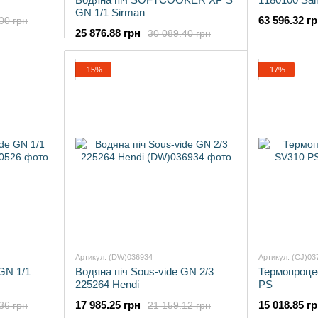
GN 1/1 Sirman
Bluetooth)
63 596.32 г
00 грн
25 876.88 грн
30 089.40 грн
−15%
−17%
Артикул: (DW)036934
Артикул: (CJ)03
GN 1/1
Водяна піч Sous-vide GN 2/3
Термопроце
225264 Hendi
PS
17 985.25 грн
15 018.85 г
36 грн
21 159.12 грн