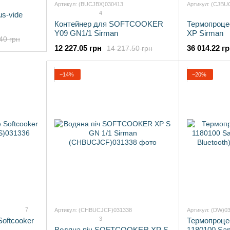
Артикул: (BUCJBX)030413
Артикул: (CJB
4
us-vide
Контейнер для SOFTCOOKER
Термопроц
Y09 GN1/1 Sirman
XP Sirman
40 грн
12 227.05 грн
36 014.22 г
14 217.50 грн
−14%
−20%
7
Артикул: (CHBUCJCF)031338
Артикул: (DW)0
3
Softcooker
Термопроцес
Водяна піч SOFTCOOKER XP S
1180100 Sam