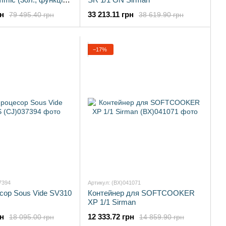
рн
33 213.11 грн
79 495.40 грн
38 619.90 грн
−17%
7394
Артикул: (BX)041071
сор Sous Vide SV310
Контейнер для SOFTCOOKER
XP 1/1 Sirman
рн
12 333.72 грн
18 095.00 грн
14 859.90 грн