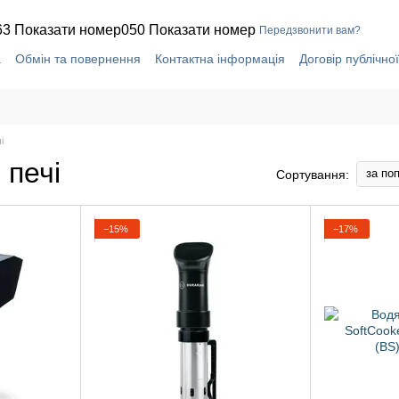
63 Показати номер
050 Показати номер
Передзвонити вам?
а
Обмін та повернення
Контактна інформація
Договір публічно
і
 печі
за по
Сортування:
−15%
−17%