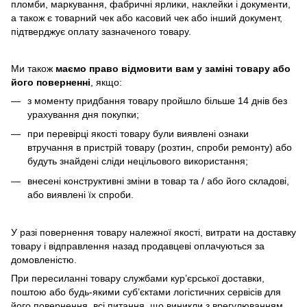
пломби, маркування, фабричні ярлики, наклейки і документи,
а також є товарний чек або касовий чек або інший документ,
підтверджує оплату зазначеного товару.
Ми також
маємо право відмовити вам у заміні товару або
його поверненні
, якщо:
з моменту придбання товару пройшло більше 14 днів без
урахування дня покупки;
при перевірці якості товару були виявлені ознаки
втручання в пристрій товару (розтин, спроби ремонту) або
будуть знайдені сліди нецільового використання;
внесені конструктивні зміни в товар та / або його складові,
або виявлені їх спроби.
У разі повернення товару належної якості, витрати на доставку
товару і відправлення назад продавцеві оплачуються за
домовленістю.
При пересиланні товару службами кур’єрської доставки,
поштою або будь-якими суб’єктами логістичних сервісів для
його повернення, всі питання, що виникли з врегулюванням