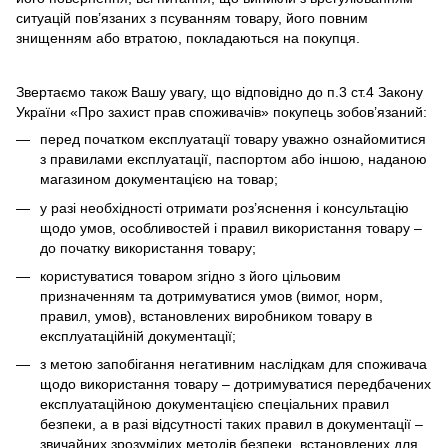
ситуацій пов’язаних з псуванням товару, його повним
знищенням або втратою, покладаються на покупця.
Звертаємо також Вашу увагу, що відповідно до п.3 ст.4 Закону
України «Про захист прав споживачів» покупець зобов’язаний:
перед початком експлуатації товару уважно ознайомитися
з правилами експлуатації, паспортом або іншою, наданою
магазином документацією на товар;
у разі необхідності отримати роз’яснення і консультацію
щодо умов, особливостей і правил використання товару –
до початку використання товару;
користуватися товаром згідно з його цільовим
призначенням та дотримуватися умов (вимог, норм,
правил, умов), встановлених виробником товару в
експлуатаційній документації;
з метою запобігання негативним наслідкам для споживача
щодо використання товару – дотримуватися передбачених
експлуатаційною документацією спеціальних правил
безпеки, а в разі відсутності таких правил в документації –
звичайних зрозумілих методів безпеки, встановлених для