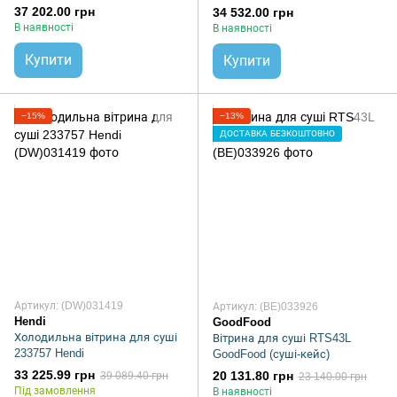
37 202.00 грн
34 532.00 грн
В наявності
В наявності
Купити
Купити
−15%
−13%
ДОСТАВКА БЕЗКОШТОВНО
Артикул: (DW)031419
Артикул: (BE)033926
Hendi
GoodFood
Холодильна вітрина для суші
Вітрина для суші RTS43L
233757 Hendi
GoodFood (суші-кейс)
33 225.99 грн
20 131.80 грн
39 089.40 грн
23 140.00 грн
Під замовлення
В наявності