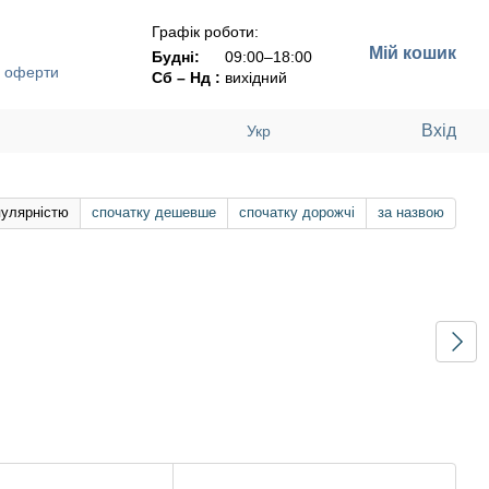
Графік роботи:
Мій кошик
Будні:
09:00–18:00
ї оферти
Сб – Нд :
вихідний
Вхід
Укр
пулярністю
спочатку дешевше
спочатку дорожчі
за назвою