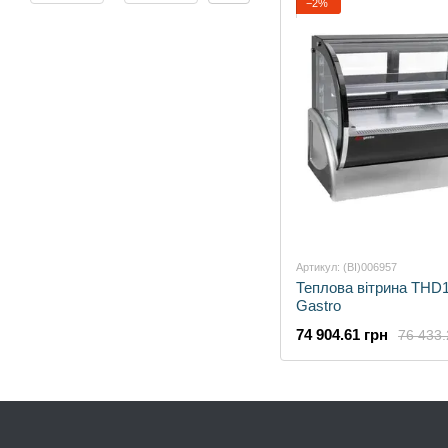
−2%
Артикул: (BI)006957
Теплова вітрина TH
Gastro
74 904.61 грн
76 433.