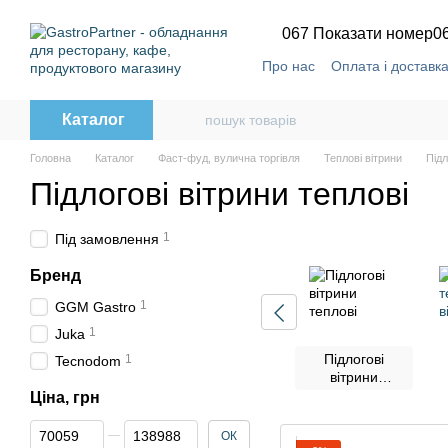
Перейти до основного контенту
067 Показати номер
0
Про нас
Оплата і доставк
Каталог
Головна
Каталог
Фаст-фуд, вулична торгівля
Теплові вітрини
Підл
Підлогові вітрини теплові
1
Під замовлення
Бренд
1
GGM Gastro
1
Juka
Підлогові
1
Tecnodom
вітрини
теплові
Ціна, грн
Від Ціна, грн
До Ціна, грн
ОК