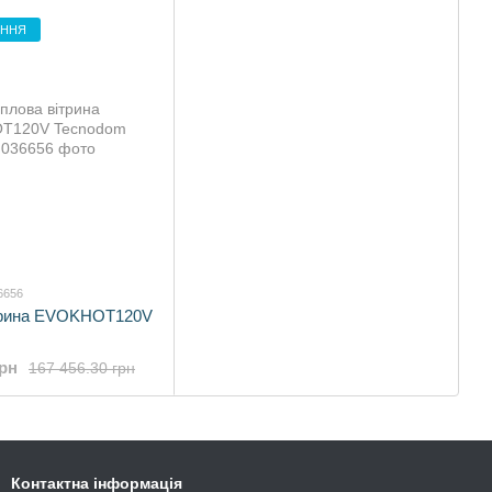
ЕННЯ
6656
трина EVOKHOT120V
грн
167 456.30 грн
Контактна інформація