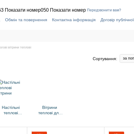
63 Показати номер
050 Показати номер
Передзвонити вам?
а
Обмін та повернення
Контактна інформація
Договір публічно
огові вітрини теплові
за по
Сортування:
Настільні
Вітрини
теплові
теплові для
вітрини
піци