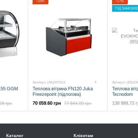
−10%
−17%
ПІД ЗАМОВЛ
4
Артикул: (AK)037013
Артикул: (BS)03
D155 GGM
Теплова вітрина FN120 Juka
Теплова ві
Freezepoint (підлогова)
Tecnodom
70 059.60 грн
138 988.73 
28 грн
77 844.00 грн
Каталог
Клієнтам