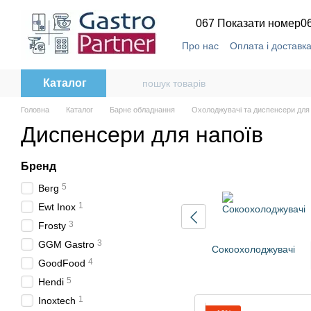
Перейти до основного контенту
067 Показати номер
0
Про нас
Оплата і доставк
Каталог
Головна
Каталог
Барне обладнання
Охолоджувачі та диспенсери для
Диспенсери для напоїв
Бренд
5
Berg
1
Ewt Inox
3
Frosty
3
GGM Gastro
Сокоохолоджувачі
4
GoodFood
5
Hendi
1
Inoxtech