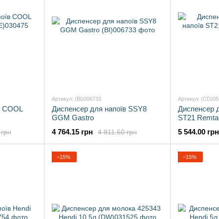
Артикул: (BI)006733
Артикул: (CD)0
в COOL
Диспенсер для напоїв SSY8
Диспенсер 
GGM Gastro
ST21 Remta
4 764.15 грн
5 544.00 грн
 грн
4 911.50 грн
−15%
−15%