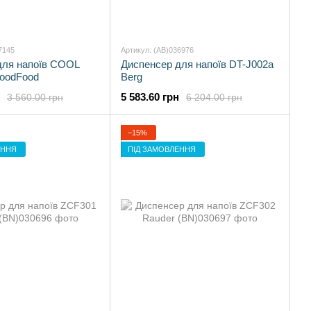
7145
Артикул: (AB)036976
для напоїв COOL
Диспенсер для напоїв DT-J002a
oodFood
Berg
5 583.60 грн
3 560.00 грн
6 204.00 грн
−15%
ЕННЯ
ПІД ЗАМОВЛЕННЯ