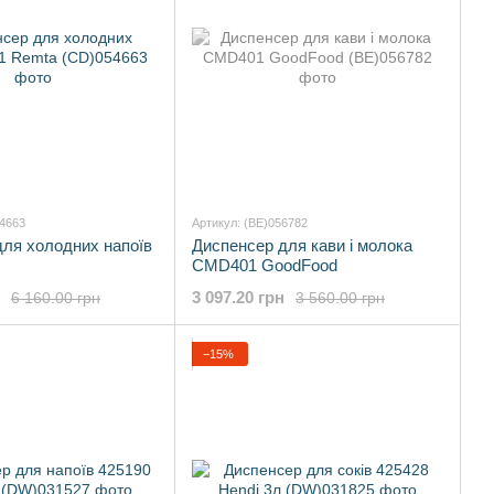
54663
Артикул: (BE)056782
для холодних напоїв
Диспенсер для кави і молока
CMD401 GoodFood
3 097.20 грн
6 160.00 грн
3 560.00 грн
−15%