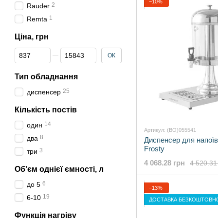
−10%
2
Rauder
1
Remta
Ціна, грн
Від Ціна, грн
До Ціна, грн
ОК
Тип обладнання
25
диспенсер
Кількість постів
14
один
Артикул: (BO)055541
8
два
Диспенсер для напої
Frosty
3
три
4 068.28 грн
4 520.31
Об'єм однієї ємності, л
6
до 5
−13%
19
6-10
ДОСТАВКА БЕЗКОШТОВН
Функція нагріву