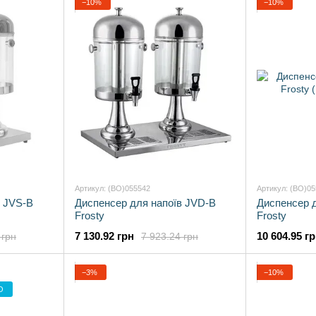
−10%
−10%
Артикул: (BO)055542
Артикул: (BO)0
в JVS-B
Диспенсер для напоїв JVD-B
Диспенсер д
Frosty
Frosty
7 130.92 грн
10 604.95 г
 грн
7 923.24 грн
−3%
−10%
О