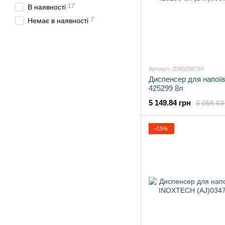
17
В наявності
7
Немає в наявності
Артикул: (DW)058754
Диспенсер для напоїв
425299 8л
5 149.84 грн
6 058.63
−15%