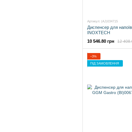
Артикул: (AJ)034715
Диспенсер для напої
INOXTECH
10 546.80 грн
12 408.
−3%
ПІД ЗАМОВЛЕННЯ