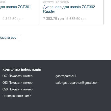
0696
Артикул: (BN)030697
для напоїв ZCF301
Диспенсер для напоїв ZCF302
Rauder
7 382.76 грн
4 342.80 грн
8 685.60 грн
казати все
Контактна інформація
067 Показати номер
gastropartner1
063 Показати номер
sale.gastropartner@gmail.com
050 Показати номер
Передзвонити вам?