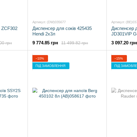
Артикул: (DW)035677
Артикул: (BE)03
в ZCF302
Диспенсер для соків 425435
Диспенсер 
Hendi 2х3л
JD301VIP G
9 774.85 грн
3 097.20 грн
00 грн
11 499.82 грн
−10%
−15%
ПІД ЗАМОВЛЕННЯ
ПІД ЗАМОВЛ