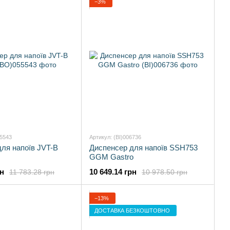
−3%
55543
Артикул: (BI)006736
ля напоїв JVT-B
Диспенсер для напоїв SSH753
GGM Gastro
рн
10 649.14 грн
11 783.28 грн
10 978.50 грн
−13%
ДОСТАВКА БЕЗКОШТОВНО