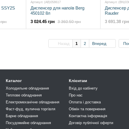
Артикул: (AB)058617
Артикул: (BN)03
в SSY2S
Диспенсер для напоїв Berg
Диспенсер 
450102 8л
Rauder
3 024.45 грн
3 691.38 грн
 грн
3 360.50 грн
Назад
1
2
Вперед
По
Каталог
Клієнтам
Холодильне обладнання
Вхід до кабінету
Теплове обладнання
Про нас
Електромеханічне обладнання
Оплата і доставка
Фаст-фуд, вулична торгівля
Обмін та повернення
Барне обладнання
Контактна інформація
Посудомийне обладнання
Договір публічної оферти