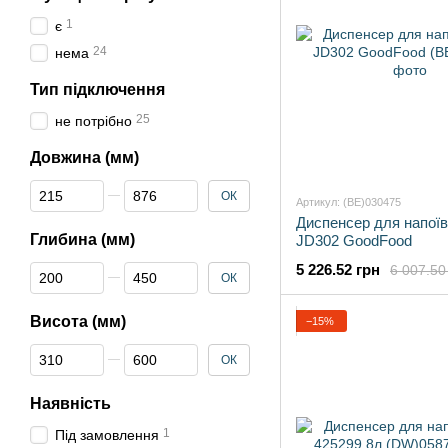
1
є
24
нема
Тип підключення
25
не потрібно
Довжина (мм)
Від Довжина (мм)
До Довжина (мм)
ОК
Артикул: (BE)030475
Диспенсер для напої
Глибина (мм)
JD302 GoodFood
5 226.52 грн
6 007.50
Від Глибина (мм)
До Глибина (мм)
ОК
Висота (мм)
−15%
Від Висота (мм)
До Висота (мм)
ОК
Наявність
1
Під замовлення