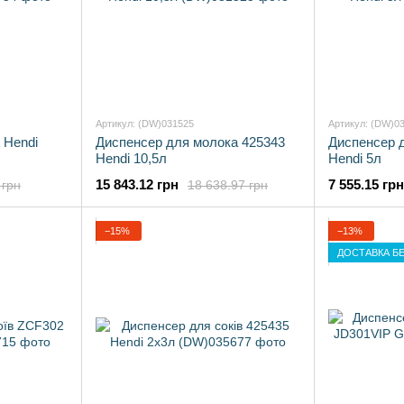
Артикул: (DW)031525
Артикул: (DW)0
 Hendi
Диспенсер для молока 425343
Диспенсер д
Hendi 10,5л
Hendi 5л
15 843.12 грн
7 555.15 грн
 грн
18 638.97 грн
−15%
−13%
ДОСТАВКА Б