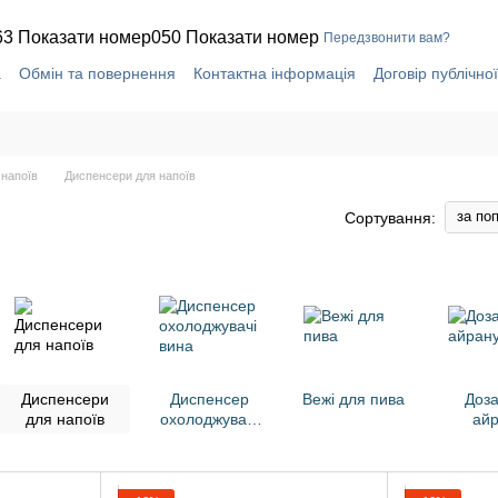
63 Показати номер
050 Показати номер
Передзвонити вам?
а
Обмін та повернення
Контактна інформація
Договір публічно
 напоїв
Диспенсери для напоїв
за по
Сортування:
Диспенсери
Диспенсер
Вежі для пива
Доза
для напоїв
охолоджувачі
айр
вина