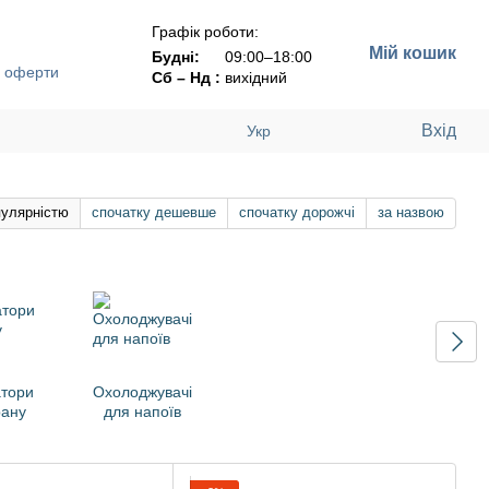
Графік роботи:
Мій кошик
Будні:
09:00–18:00
ї оферти
Сб – Нд :
вихідний
Вхід
Укр
пулярністю
спочатку дешевше
спочатку дорожчі
за назвою
тори
Охолоджувачі
ану
для напоїв