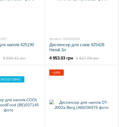
31527
Артикул: (DW)031825
ля напоїв 425190
Диспенсер для соків 425428
Hendi 3л
4 953.03 грн
8 888.41 грн
5 827.09 грн
−10%
ЕЗКОШТОВНО