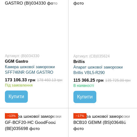
Артикул: (BI)034330
Артикул: (CB)035624
GGM Gastro
Brillis
Камера шокової заморозки
Апарат шокової заморозки
SFF746NR GGM GASTRO
Brillis VBL5-R290
173 106.33 грн
115 366.25 грн
178 460.13 грн
135 725.00 грн
Під замовлення
В наявності
Купити
Купити
−13%
−17%