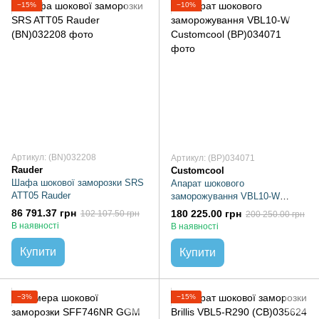
−15%
−10%
Артикул: (BN)032208
Артикул: (BP)034071
Rauder
Customcool
Шафа шокової заморозки SRS
Апарат шокового
ATT05 Rauder
заморожування VBL10-W
Customcool
86 791.37 грн
180 225.00 грн
102 107.50 грн
200 250.00 грн
В наявності
В наявності
Купити
Купити
−3%
−15%