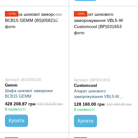
−17%
−10%
Артикул: (BS)058230
Артикул: (BP)031653
Gemm
Customcool
Шафа шокової заморозки
Апарат шокового
BCB15 GEMM
заморожування VBL5-W
Customcool
428 208.87 грн
128 160.00 грн
515 914.30 грн
142 400.00 грн
В наявності
В наявності
Купити
Купити