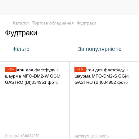
Каталог
Торгове обладнання
Фудтраки
Фудтраки
Фільтр
За популярністю
−2%
−2%
Артикул: (BI)034951
Артикул: (BI)034952