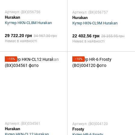
Артикул: (BX)056756
Артикул: (BX)056757
Hurakan
Hurakan
Куттер HKN-CL8M Hurakan
Кутер HKN-CL9M Hurakan
29 722.20 грн
22 402.56 грн
34 967.30 грн
26 355.95 грн
Немає в наявності
Немає в наявності
−15%
−10%
Артикул: (BX)034561
Артикул: (BO)004120
Hurakan
Frosty
Кутер HKN-CL12 Hurakan
Кутер HR-6 Frosty