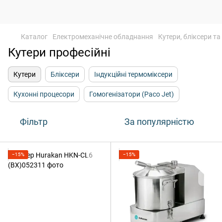
Каталог
Електромеханічне обладнання
Кутери, бліксери та
Кутери професійні
Кутери
Бліксери
Індукційні термоміксери
Кухонні процесори
Гомогенізатори (Paco Jet)
Фільтр
За популярністю
−15%
−15%