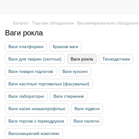
Каталог
Торгове обладнання
Ваговимірювальне обладнанн
Ваги рокла
Ваги платформні
Кранові ваги
Ваги для тварин (скотські)
Ваги рокла
Тензодатчики
Ваги товарні підлогові
Ваги кухонні
Ваги настільні торговельні (фасувальні)
Ваги лабораторні
Ваги стержневі
Ваги наїзні низькопрофільні
Ваги підвісні
Ваги торгові з термодруком
Ваги палетні
Вагоскануючий комплекс