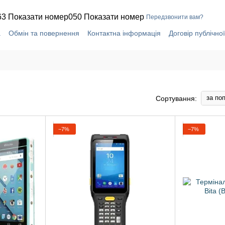
63 Показати номер
050 Показати номер
Передзвонити вам?
а
Обмін та повернення
Контактна інформація
Договір публічно
за по
Сортування:
−7%
−7%