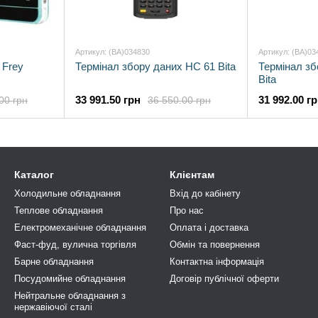
Артикул: (BA)034830
Артикул: (BA)03
 Frey
Термінал збору даних HC 61 Bita
Термінал з
Bita
33 991.50 грн
31 992.00 г
00 грн
36 550.00 грн
Каталог
Клієнтам
Холодильне обладнання
Вхід до кабінету
Теплове обладнання
Про нас
Електромеханічне обладнання
Оплата і доставка
Фаст-фуд, вулична торгівля
Обмін та повернення
Барне обладнання
Контактна інформація
Посудомийне обладнання
Договір публічної оферти
Нейтральне обладнання з
нержавіючої сталі