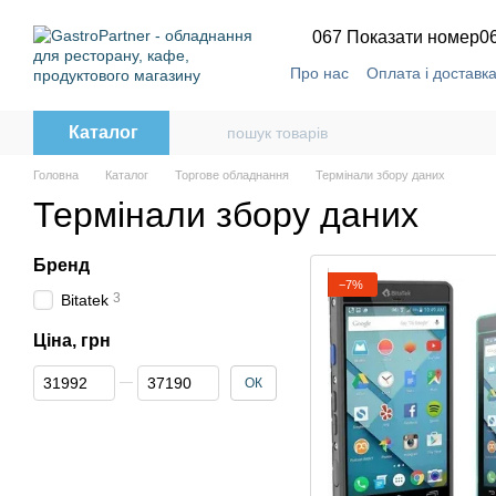
Перейти до основного контенту
067 Показати номер
0
Про нас
Оплата і доставк
Каталог
Головна
Каталог
Торгове обладнання
Термінали збору даних
Термінали збору даних
Бренд
−7%
3
Bitatek
Ціна, грн
Від Ціна, грн
До Ціна, грн
ОК