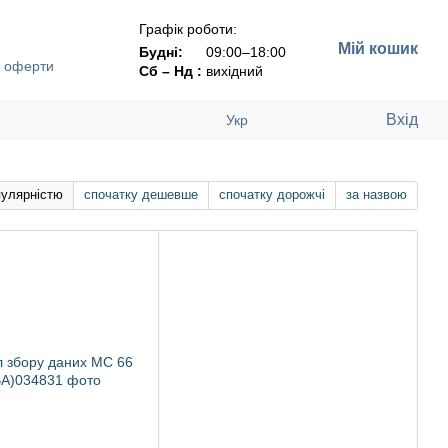
Графік роботи:
Мій кошик
Будні:
09:00–18:00
ї оферти
Сб – Нд :
вихідний
Вхід
Укр
пулярністю
спочатку дешевше
спочатку дорожчі
за назвою