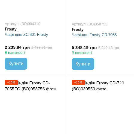
Артикул: (BO)004310
Артикул: (BO)058755
Frosty
Frosty
Чафіндіш ZC-801 Frosty
Чафіндш Frosty CD-7055
2 239.84 грн
5 348.19 грн
2 488.71 грн
5 942.43 грн
В наявності
В наявності
Купити
Купити
−10%
−10%