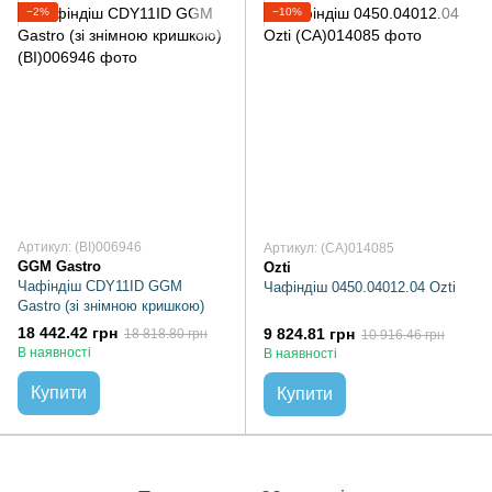
−2%
−10%
Артикул: (BI)006946
Артикул: (CA)014085
GGM Gastro
Ozti
Чафіндіш CDY11ID GGM
Чафіндіш 0450.04012.04 Ozti
Gastro (зі знімною кришкою)
18 442.42 грн
9 824.81 грн
18 818.80 грн
10 916.46 грн
В наявності
В наявності
Купити
Купити