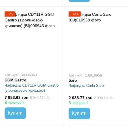
−2%
−12%
Артикул: (BI)006943
Артикул: (CJ)010958
GGM Gastro
Saro
Чафіндіш CDY11R GGM Gastro
Чафіндіш Carla Saro
(з роликовою кришкою)
7 883.63 грн
2 638.77 грн
8 044.52 грн
2 998.60 грн
В наявності
В наявності
Купити
Купити