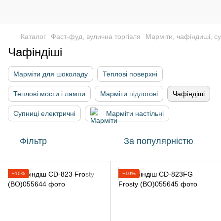
Каталог
Фаст-фуд, вулична торгівля
Марміти, чафіндиші, с
Чафіндіші
Марміти для шоколаду
Теплові поверхні
Теплові мости і лампи
Марміти підлогові
Чафіндіші
Супниці електричні
Марміти настільні
Фільтр
За популярністю
−10%
−10%