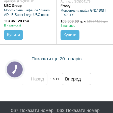
Артикул: (CW)034501
Артикул: (BO)004179
UBC Group
Frosty
Морозильна шафа Ice Stream
Морозильна шафа GN1410BT
AD LB Super Large UBC нерж
FROSTY
113 351.29 грн
103 809.68 грн
115 344.09 грн
В наявності
В наявності
Купити
Купити
Показати ще 20 товарів
Назад
Вперед
1
з 11
067 Показати номер
063 Показати номер