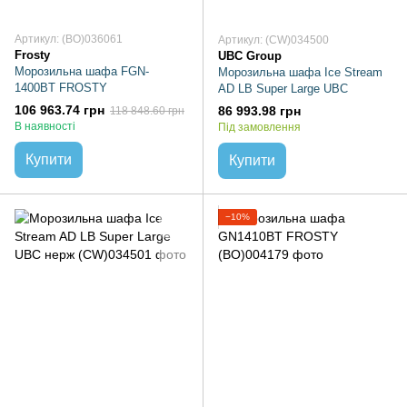
Артикул: (BO)036061
Артикул: (CW)034500
Frosty
UBC Group
Морозильна шафа FGN-
Морозильна шафа Ice Stream
1400BT FROSTY
AD LB Super Large UBC
106 963.74 грн
86 993.98 грн
118 848.60 грн
В наявності
Під замовлення
Купити
Купити
−10%