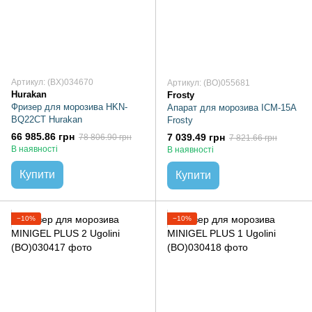
Артикул: (BX)034670
Артикул: (BO)055681
Hurakan
Frosty
Фризер для морозива HKN-
Апарат для морозива ICM-15A
BQ22CT Hurakan
Frosty
66 985.86 грн
7 039.49 грн
78 806.90 грн
7 821.66 грн
В наявності
В наявності
Купити
Купити
−10%
−10%