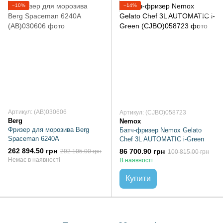
−10%
−14%
Артикул: (AB)030606
Артикул: (CJBO)058723
Berg
Nemox
Фризер для морозива Berg
Батч-фризер Nemox Gelato
Spaceman 6240A
Chef 3L AUTOMATIC i-Green
262 894.50 грн
86 700.90 грн
292 105.00 грн
100 815.00 грн
Немає в наявності
В наявності
Купити