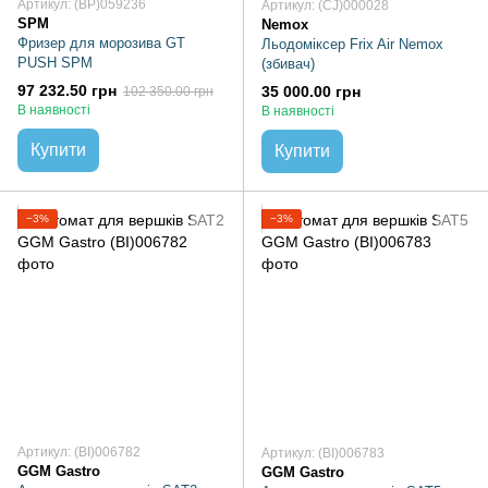
Артикул: (BP)059236
Артикул: (CJ)000028
SPM
Nemox
Фризер для морозива GT
Льодоміксер Frix Air Nemox
PUSH SPM
(збивач)
97 232.50 грн
35 000.00 грн
102 350.00 грн
В наявності
В наявності
Купити
Купити
−3%
−3%
Артикул: (BI)006782
Артикул: (BI)006783
GGM Gastro
GGM Gastro