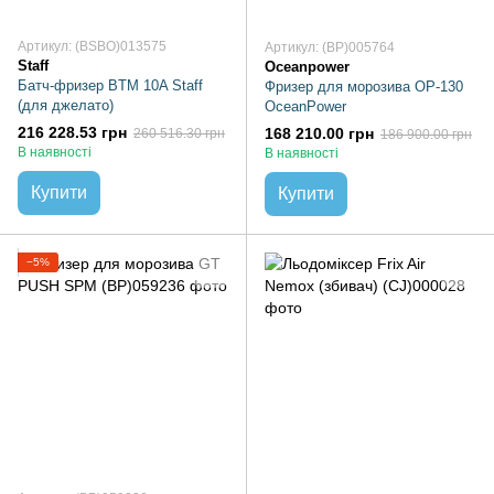
Артикул: (BSBO)013575
Артикул: (BP)005764
Staff
Oceanpower
Батч-фризер BTM 10A Staff
Фризер для морозива OP-130
(для джелато)
OceanPower
216 228.53 грн
168 210.00 грн
260 516.30 грн
186 900.00 грн
В наявності
В наявності
Купити
Купити
−5%