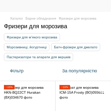
Каталог
Барне обладнання
Фризери для морозива
Фризери для морозива
Фризери для м'якого морозива
Морозивниці, йогуртниці
Батч-фрізери для джелато
Пастеризатори та апарати для вершків
Фільтр
За популярністю
−15%
−10%