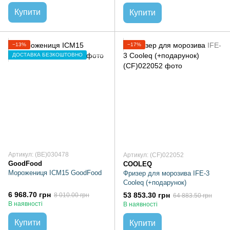
Купити
Купити
−13%
−17%
ДОСТАВКА БЕЗКОШТОВНО
Артикул: (BE)030478
Артикул: (CF)022052
GoodFood
COOLEQ
Морожениця ICM15 GoodFood
Фризер для морозива IFE-3
Cooleq (+подарунок)
6 968.70 грн
53 853.30 грн
8 010.00 грн
64 883.50 грн
В наявності
В наявності
Купити
Купити