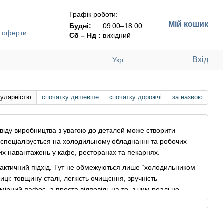
Графік роботи:
Мій кошик
Будні:
09:00–18:00
ї оферти
Сб – Нд :
вихідний
Вхід
Укр
пулярністю
спочатку дешевше
спочатку дорожчі
за назвою
освіду виробництва з увагою до деталей може створити
я спеціалізується на холодильному обладнанні та робочих
их навантажень у кафе, ресторанах та пекарнях.
практичний підхід. Тут не обмежуються лише “холодильником”
ці: товщину сталі, легкість очищення, зручність
ірний пафос, а проста відповідь на те, з чим реально
на витривалість і стабільність у роботі навіть у спекотному