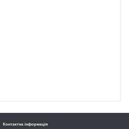
обладнання ArtSteel користується попитом і за межами
чих кухонь.
 не просто металеві конструкції. Це відчуття, що робочий
вний ритм, а холодильники надійно збережуть продукти.
но, але щодня робить свою справу.
Контактна інформація