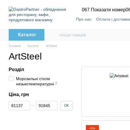
Перейти до основного контенту
067 Показати номер
0
Про нас
Оплата і доставк
Каталог
Головна
Каталог
ArtSteel
ArtSteel
Розділ
Морозильні столи
2
низькотемпературні
Ціна, грн
Від Ціна, грн
До Ціна, грн
ОК
−5%