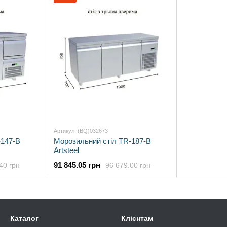
середземноморському кліматі. Саме тому холодильне 
країни — від маленьких кав’ярень до великих виробни
Для власника ресторану чи бару техніка ArtSteel — це
процес буде без зривів, що столи витримають інтенси
Тобто — справжній робочий інструмент, який непоміт
Артикул: (BQ)032673
-147-B
Морозильний стіл TR-187-B
Artsteel
91 845.05 грн
40 грн
96 679.00 грн
Каталог
Клієнтам