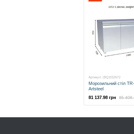
Артикул: (BQ)032672
Морозильний стіл TR
Artsteel
81 137.98 грн
85 408.