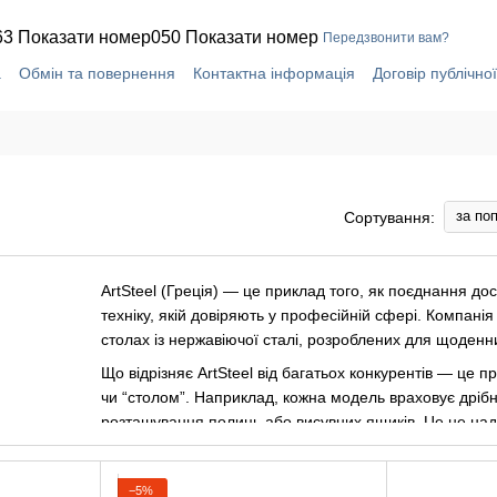
63 Показати номер
050 Показати номер
Передзвонити вам?
а
Обмін та повернення
Контактна інформація
Договір публічно
за по
Сортування:
ArtSteel (Греція) — це приклад того, як поєднання д
техніку, якій довіряють у професійній сфері. Компані
столах із нержавіючої сталі, розроблених для щоденн
Що відрізняє ArtSteel від багатьох конкурентів — це 
чи “столом”. Наприклад, кожна модель враховує дрібни
розташування полиць або висувних ящиків. Це не надм
стикаються кухарі щодня.
Грецьке виробництво має свою особливість: орієнтація 
−5%