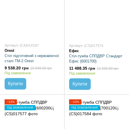
Артикул: (CA)014187
Артикул: (CS)017574
Orest
Ефес
Стіл підготовчий з нержавіючої
Стіл-тумба СППДВР Стандарт
сталі ТМ-2 Orest
Ефес (6001700)
9 538.20 грн
11 488.35 грн
10 598.00 грн
13 205.00 грн
Під замовлення
Під замовлення
Купити
Купити
−13%
−13%
ПІД ЗАМОВЛЕННЯ
ПІД ЗАМОВЛЕННЯ