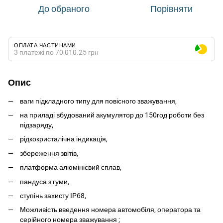
До обраного
Порівняти
ОПЛАТА ЧАСТИНАМИ
3 платежі по 70 010.25 грн
Опис
ваги підкладного типу для повісного зважування,
на приладі вбудований акумулятор до 150год роботи без
підзаряду,
рідкокристалічна індикація,
збереження звітів,
платформа алюмінієвий сплав,
пандуса з гуми,
ступінь захисту IP68,
Можливість введення номера автомобіля, оператора та
серійного номера зважування ;